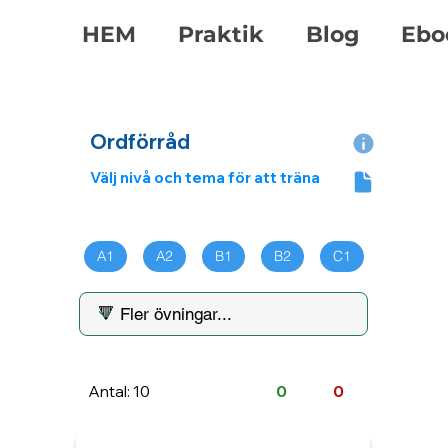
HEM
Praktik
Blog
Ebo
Ordförråd
Välj nivå och tema för att träna
A1
A2
B1
B2
C1
Antal: 10
0
0