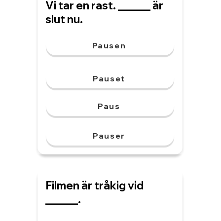
Vi tar en rast. ______ är
slut nu.
Pausen
Pauset
Paus
Pauser
Filmen är tråkig vid
______.