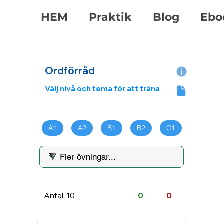
HEM
Praktik
Blog
Ebo
Ordförråd
Välj nivå och tema för att träna
A1
A2
B1
B2
C1
Antal: 10
0
0