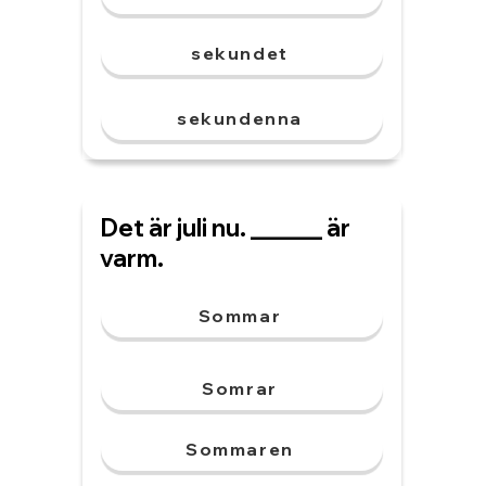
sekundet
sekundenna
Det är juli nu. ______ är
varm.
Sommar
Somrar
Sommaren