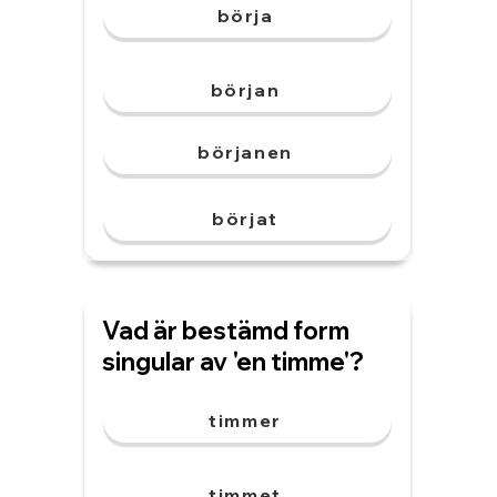
börja
början
börjanen
börjat
Vad är bestämd form
singular av 'en timme'?
timmer
timmet