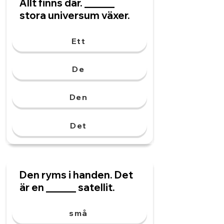
Allt finns där. ______
stora universum växer.
Ett
De
Den
Det
Den ryms i handen. Det
är en ______ satellit.
små