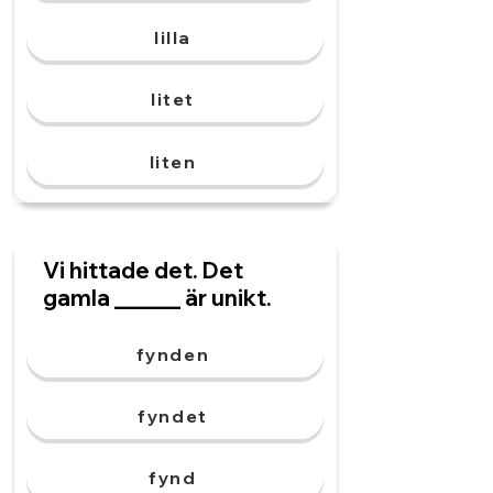
lilla
litet
liten
Vi hittade det. Det
gamla ______ är unikt.
fynden
fyndet
fynd