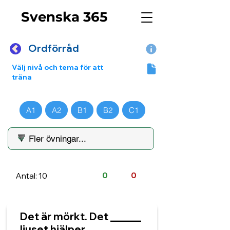
Svenska 365
Ordförråd
Välj nivå och tema för att
träna
A1
A2
B1
B2
C1
Antal: 10
0
0
Det är mörkt. Det ______
ljuset hjälper.