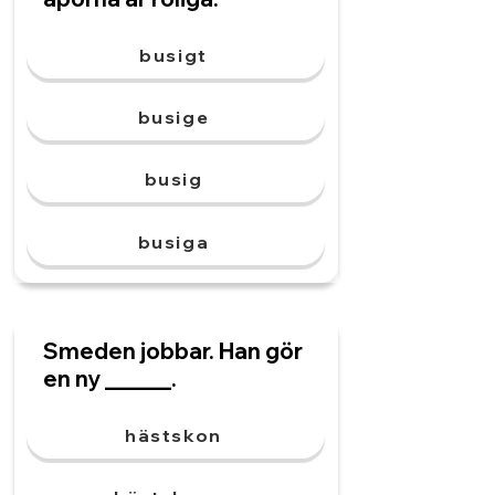
busigt
busige
busig
busiga
Smeden jobbar. Han gör
en ny ______.
hästskon