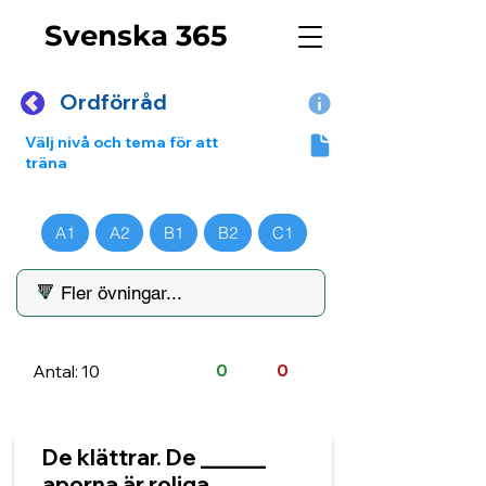
Svenska 365
Ordförråd
Välj nivå och tema för att
träna
A1
A2
B1
B2
C1
Antal: 10
0
0
De klättrar. De ______
aporna är roliga.