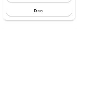
Den
Det gör honung. Det är
ett ______ bi.
flitig
flitiga
flitigt
flitige