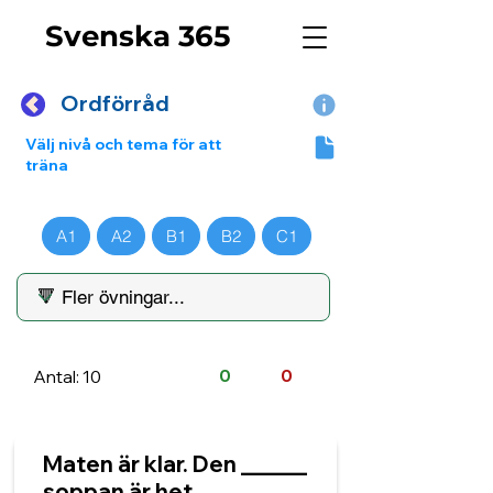
Svenska 365
Ordförråd
Välj nivå och tema för att
träna
A1
A2
B1
B2
C1
Antal: 10
0
0
Maten är klar. Den ______
soppan är het.