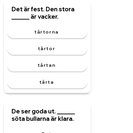
Det är fest. Den stora
______ är vacker.
tårtorna
tårtor
tårtan
tårta
De ser goda ut. ______
söta bullarna är klara.