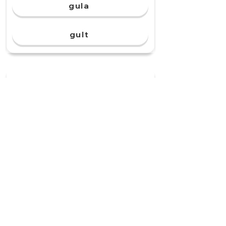
gula
gult
Det är varmt. Jag
beställer ett varmt
______.
teet
te
teerna
teer