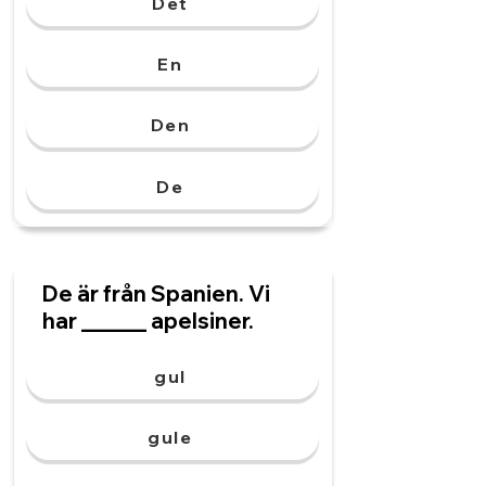
Det
En
Den
De
De är från Spanien. Vi
har ______ apelsiner.
gul
gule