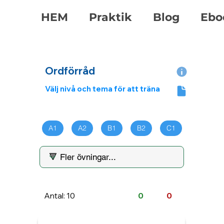
HEM
Praktik
Blog
Ebo
Ordförråd
Välj nivå och tema för att träna
A1
A2
B1
B2
C1
Antal: 10
0
0