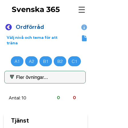
Svenska 365
Ordförråd
Välj nivå och tema för att
träna
A1
A2
B1
B2
C1
Antal: 10
0
0
Tjänst