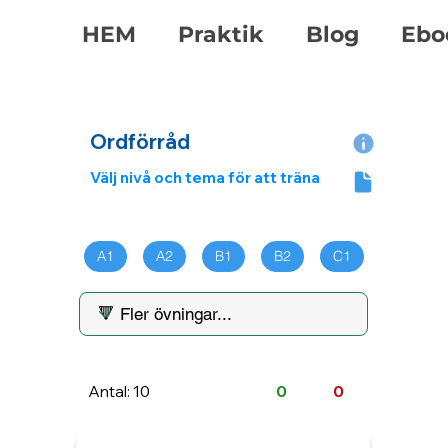
HEM
Praktik
Blog
Ebo
Ordförråd
Välj nivå och tema för att träna
A1
A2
B1
B2
C1
Antal: 10
0
0