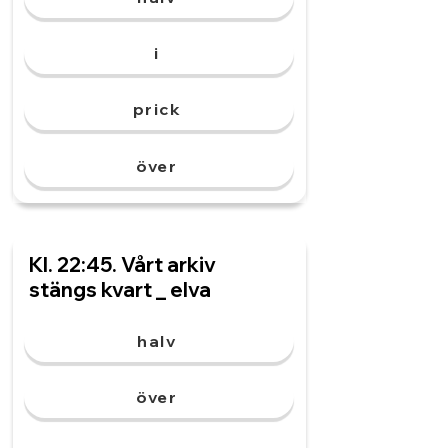
i
prick
över
Kl. 22:45. Vårt arkiv
stängs kvart _ elva
halv
över