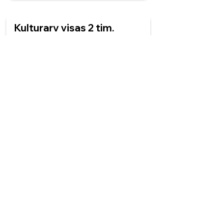
Kulturarv visas 2 tim.
Start 13:15.
tre prick
halv fyra
kvart i fyra
kvart över tre
Fred firas i 90 minuter.
Start 13:45.