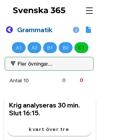
Svenska 365
Grammatik
A1
A2
B1
B2
C1
Antal: 10
0
0
Krig analyseras 30 min.
Slut 16:15.
kvart över tre