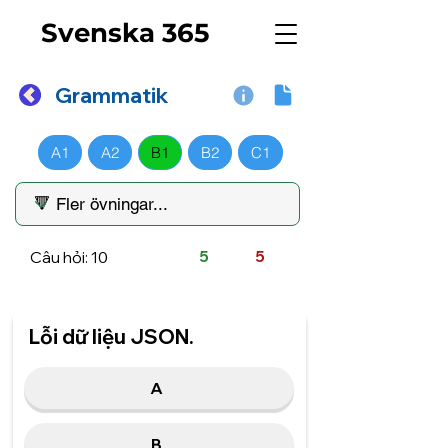
Svenska 365
Grammatik
A1
A2
B1
B2
C1
Câu hỏi: 10
5
5
Lỗi dữ liệu JSON.
A
B