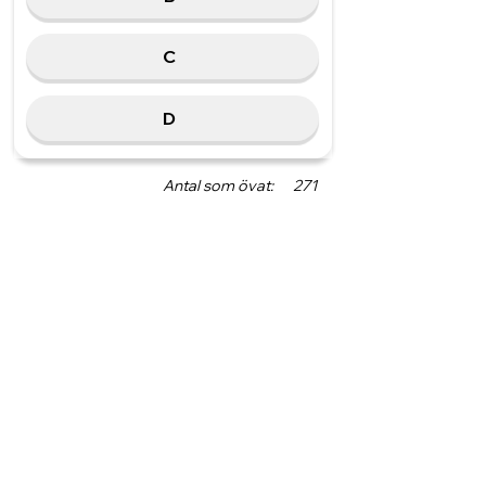
C
D
Antal som övat:
271