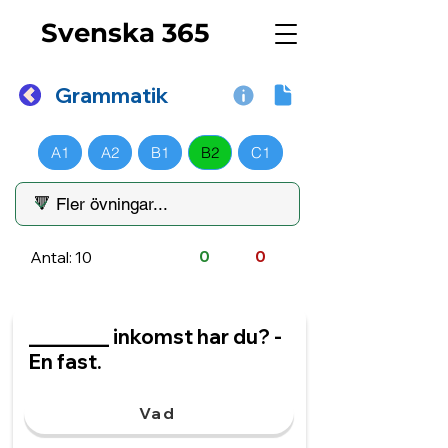
Svenska 365
Grammatik
A1
A2
B1
B2
C1
Antal: 10
0
0
________ inkomst har du? -
En fast.
Vad