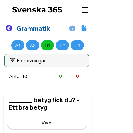
Svenska 365
Grammatik
A1
A2
B1
B2
C1
Antal: 10
0
0
________ betyg fick du? -
Ett bra betyg.
Vad