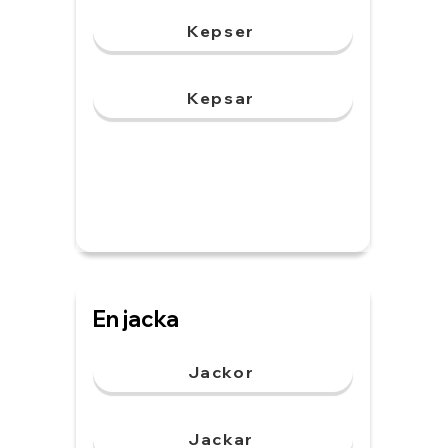
Kepser
Kepsar
En jacka
Jackor
Jackar