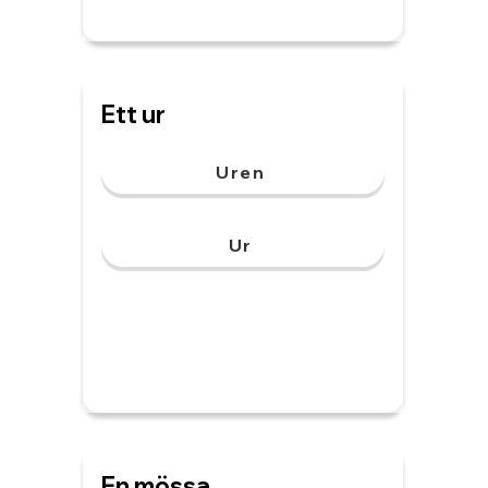
Ett ur
Uren
Ur
En mössa