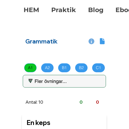
HEM
Praktik
Blog
Ebo
Grammatik
A1
A2
B1
B2
C1
Antal: 10
0
0
En keps