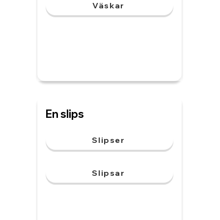
Väskar
En slips
Slipser
Slipsar