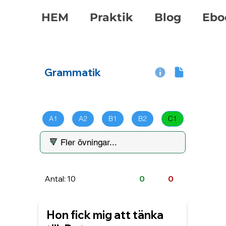
HEM
Praktik
Blog
Ebo
Grammatik
A1
A2
B1
B2
C1
Antal: 10
0
0
Hon fick mig att tänka