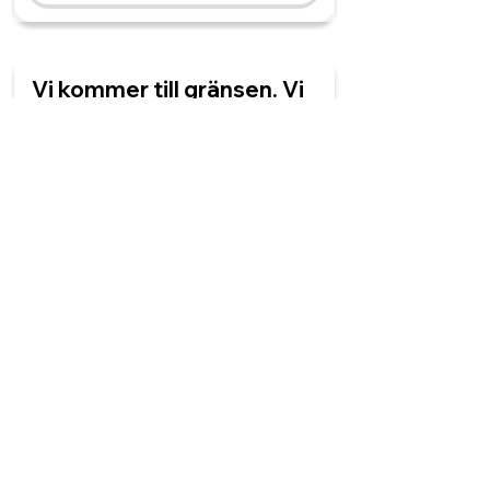
Vi kommer till gränsen. Vi
står i en ______.
passkontroller
passkontroll
passkontrollerna
passkontrollen
Bilen är full. Det finns