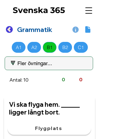
Svenska 365
Grammatik
A1
A2
B1
B2
C1
Antal: 10
0
0
Vi ska flyga hem. ______
ligger långt bort.
Flygplats