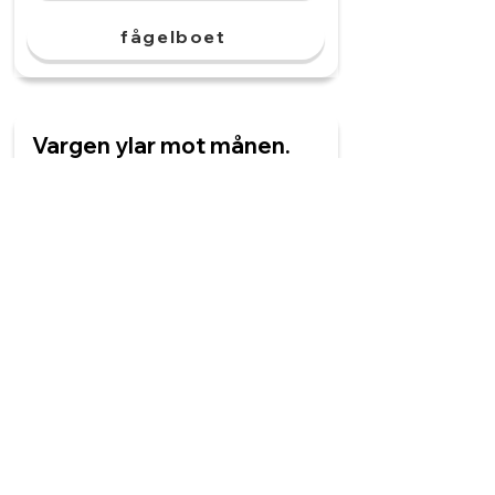
fågelboet
Vargen ylar mot månen.
______ ljud är högt.
Vargen
Vargar
Vargarnas
Vargens