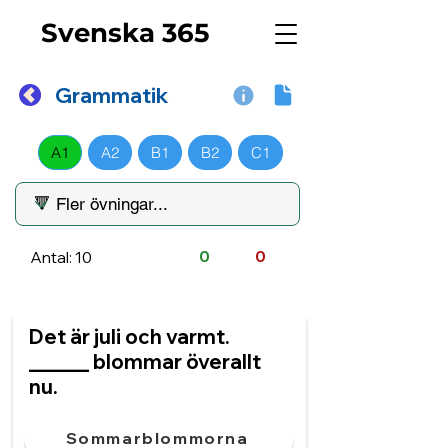
Svenska 365
Grammatik
A1
A2
B1
B2
C1
Antal: 10
0
0
Det är juli och varmt.
______ blommar överallt
nu.
Sommarblommorna