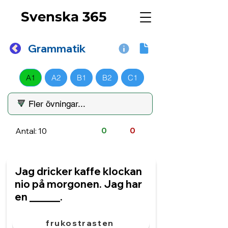
Svenska 365
Grammatik
A1
A2
B1
B2
C1
Antal: 10
0
0
Jag dricker kaffe klockan
nio på morgonen. Jag har
en ______.
frukostrasten