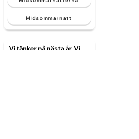
Midsommarnätterna
Midsommarnatt
Vi tänker på nästa år. Vi
har stora ______.
framtidsplaner
framtidsplanen
framtidsplanerna
framtidsplan