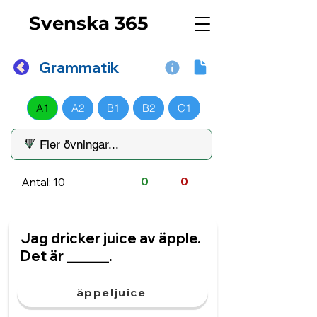
Svenska 365
Grammatik
A1
A2
B1
B2
C1
Antal: 10
0
0
Jag dricker juice av äpple.
Det är ______.
äppeljuice