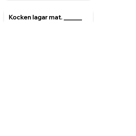
Kocken lagar mat. ______
förkläde är vitt.
Kocken
Kockar
Kockens
Kockarna
Jag äter på morgonen.
Det är min ______.