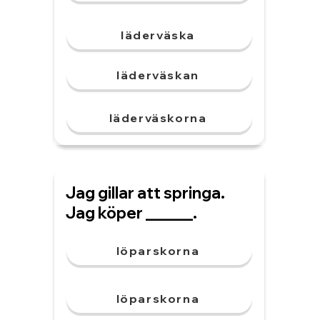
läderväska
läderväskan
läderväskorna
Jag gillar att springa.
Jag köper ______.
löparskorna
löparskorna