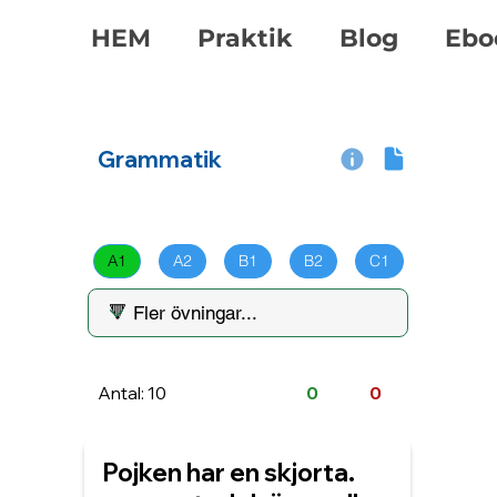
HEM
Praktik
Blog
Ebo
Grammatik
A1
A2
B1
B2
C1
Antal: 10
0
0
Pojken har en skjorta.