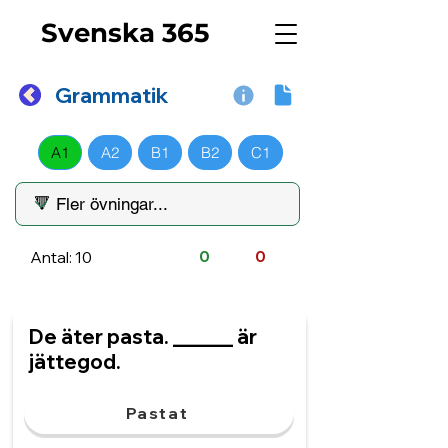
Svenska 365
Grammatik
A1
A2
B1
B2
C1
Antal: 10
0
0
De äter pasta. ______ är
jättegod.
Pastat