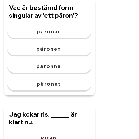
Vad är bestämd form
singular av 'ett päron'?
päronar
päronen
päronna
päronet
Jag kokar ris. ______ är
klart nu.
Risen