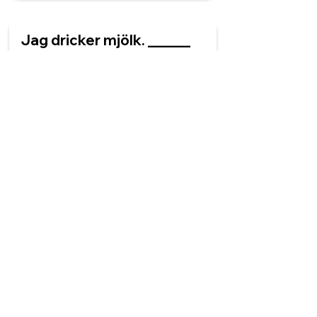
Jag dricker mjölk. ______
är kall.
Mjölkerna
Mjölket
Mjölken
Mjölk
Vad är bestämd form
singular av 'en apelsin'?