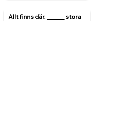
Allt finns där. ______ stora
universum växer.
De
Den
Det
Ett
Det är unikt. Det är ditt
unika ______.