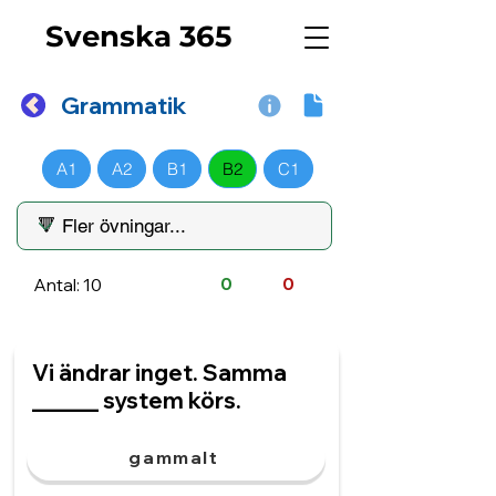
Svenska 365
Grammatik
A1
A2
B1
B2
C1
Antal: 10
0
0
Vi ändrar inget. Samma
______ system körs.
gammalt