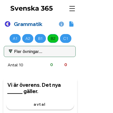
Svenska 365
Grammatik
A1
A2
B1
B2
C1
Antal: 10
0
0
Vi är överens. Det nya
______ gäller.
avtal