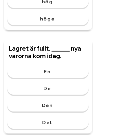
hög
höge
Lagret är fullt. ______ nya
varorna kom idag.
En
De
Den
Det