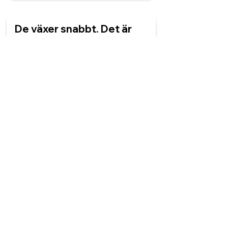
De växer snabbt. Det är
______ stort bolag.
den
en
ett
de
Landet går dåligt. Den
svaga ______ oroar.