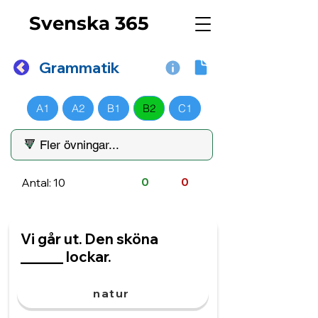
Svenska 365
Grammatik
A1
A2
B1
B2
C1
Antal: 10
0
0
Vi går ut. Den sköna
______ lockar.
natur