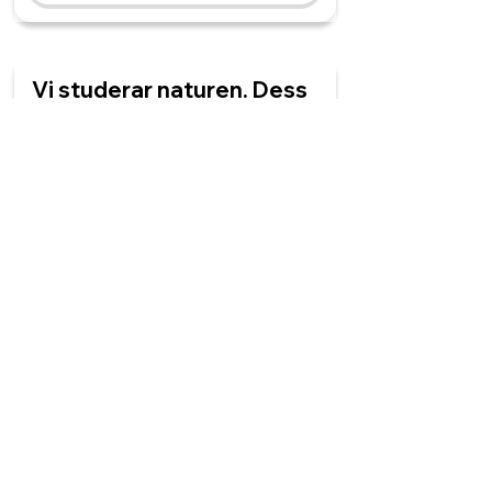
Vi studerar naturen. Dess
känsliga ______ rubbas.
ekologier
ekologi
ekologin
ekologierna
Skogen är tät. ______ höga