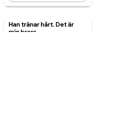
Han tränar hårt. Det är
min brors ______
träningspass.
tuffe
tuffa
tufft
tuff