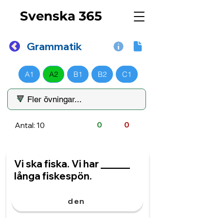
Svenska 365
Grammatik
A1
A2
B1
B2
C1
Antal: 10
0
0
Vi ska fiska. Vi har ______
långa fiskespön.
den