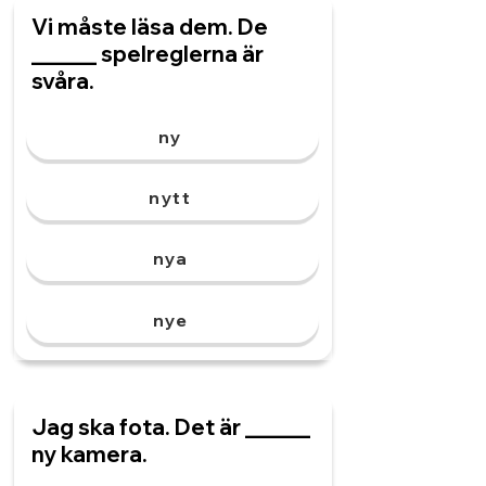
Vi måste läsa dem. De
______ spelreglerna är
svåra.
ny
nytt
nya
nye
Jag ska fota. Det är ______
ny kamera.