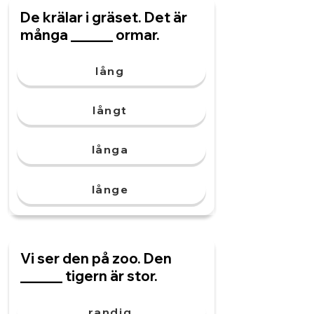
De krälar i gräset. Det är
många ______ ormar.
lång
långt
långa
långe
Vi ser den på zoo. Den
______ tigern är stor.
randig