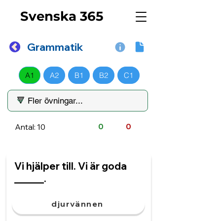
Svenska 365
Grammatik
A1
A2
B1
B2
C1
Antal: 10
0
0
Vi hjälper till. Vi är goda
______.
djurvännen