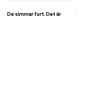
De simmar fort. Det är
______ snabba fiskar.
en
den
två
ett
Smeden jobbar. Han gör
en ny ______.