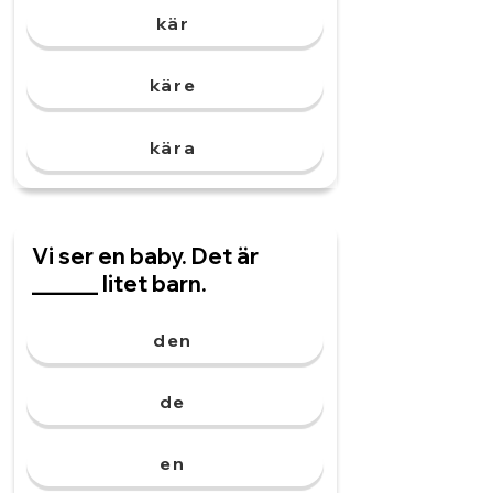
kär
käre
kära
Vi ser en baby. Det är
______ litet barn.
den
de
en