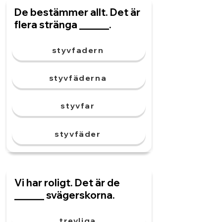
De bestämmer allt. Det är
flera stränga ______.
styvfadern
styvfäderna
styvfar
styvfäder
Vi har roligt. Det är de
______ svägerskorna.
trevliga