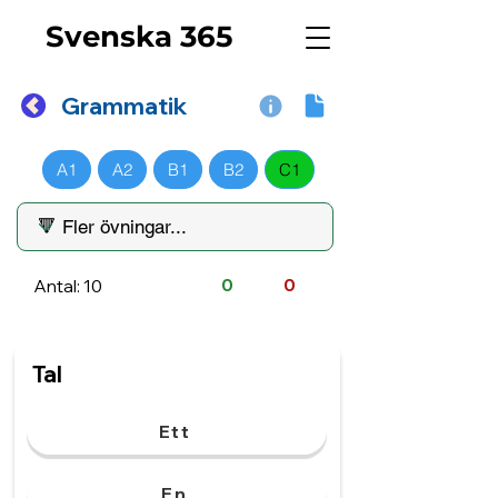
Svenska 365
Grammatik
A1
A2
B1
B2
C1
Antal: 10
0
0
Tal
Ett
En