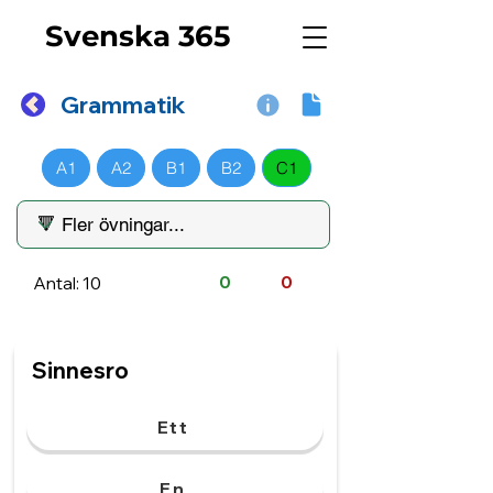
Svenska 365
Grammatik
A1
A2
B1
B2
C1
Antal: 10
0
0
Sinnesro
Ett
En