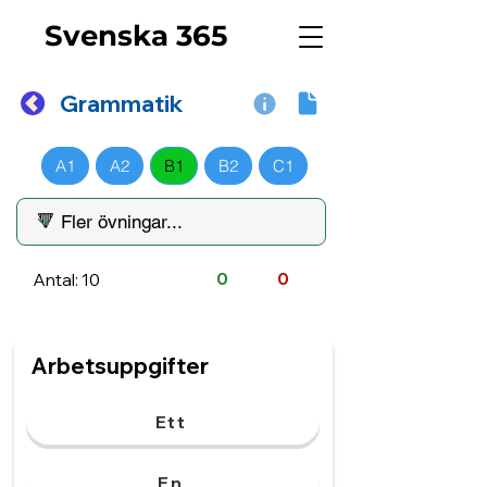
Svenska 365
Grammatik
A1
A2
B1
B2
C1
Antal: 10
0
0
Arbetsuppgifter
Ett
En