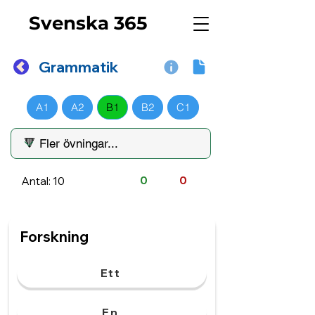
Svenska 365
Grammatik
A1
A2
B1
B2
C1
Antal: 10
0
0
Forskning
Ett
En