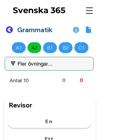
Svenska 365
Grammatik
A1
A2
B1
B2
C1
Antal: 10
0
0
Revisor
En
Ett