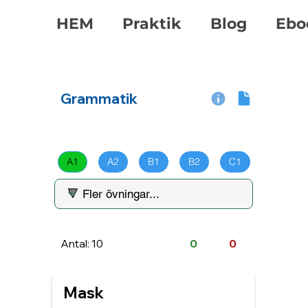
HEM
Praktik
Blog
Ebo
Grammatik
A1
A2
B1
B2
C1
Antal: 10
0
0
Mask