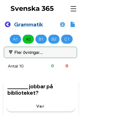
Svenska 365
Grammatik
A1
A2
B1
B2
C1
Antal: 10
0
0
________ jobbar på
biblioteket?
Var