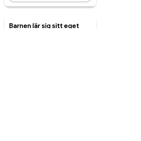
Barnen lär sig sitt eget
språk. De får ______.
modersmålsundervisningar
modersmålsundervisning
modersmålsundervisningen
modersmålsundervisningarna
Orden betyder samma