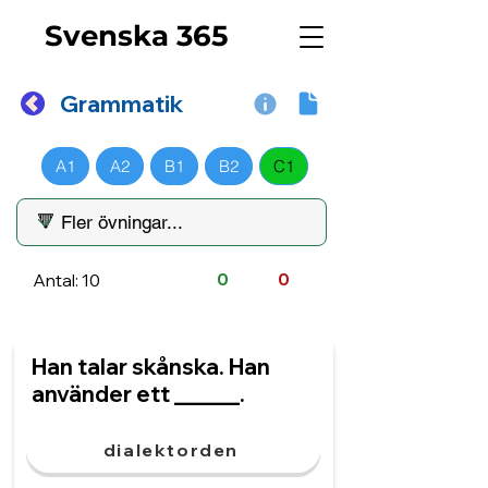
Svenska 365
Grammatik
A1
A2
B1
B2
C1
Antal: 10
0
0
Han talar skånska. Han
använder ett ______.
dialektorden