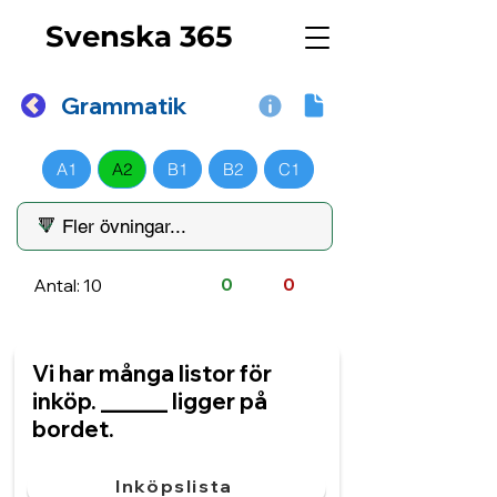
Svenska 365
Grammatik
A1
A2
B1
B2
C1
Antal: 10
0
0
Vi har många listor för
inköp. ______ ligger på
bordet.
Inköpslista